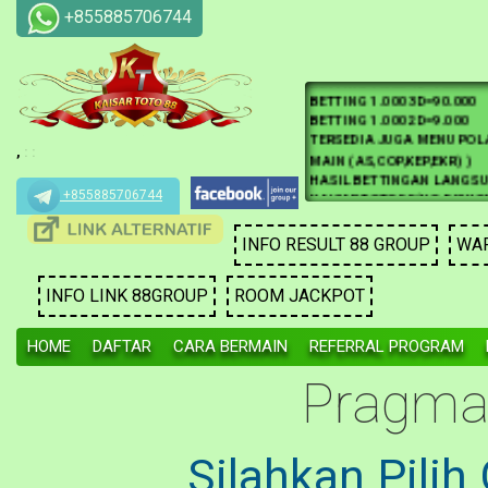
BETTING 1.000 2D=20.000
+855885706744
PRIZE 3
BETTING 1.000 4D=900.000
BETTING 1.000 3D=90.000
BETTING 1.000 2D=9.000
TERSEDIA JUGA MENU PO
MAIN (AS,COP,KEP,EKR) 
HASIL BETTINGAN LANGSU
,
:
:
KAISARTOTO88 (NO DISKO
+855885706744
INFO RESULT 88 GROUP
WA
INFO LINK 88GROUP
ROOM JACKPOT
HOME
DAFTAR
CARA BERMAIN
REFERRAL PROGRAM
Pragmat
Silahkan Pili