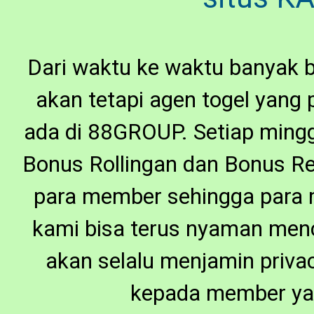
Dari waktu ke waktu banyak b
akan tetapi agen togel yang 
ada di 88GROUP. Setiap min
Bonus Rollingan dan Bonus Re
para member sehingga para m
kami bisa terus nyaman me
akan selalu menjamin priv
kepada member yan